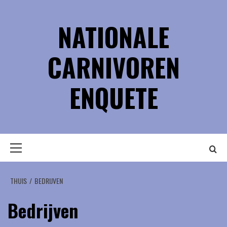
Ga
naar
NATIONALE
de
inhoud
CARNIVOREN
ENQUETE
Primair
menu
THUIS
BEDRIJVEN
Bedrijven