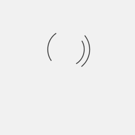
ZOEKEN
Recente berichten
Waarom steeds meer mensen kiezen voor vlees van
The Meat Boys
Verfijnde verleiding: De essentie van luxe lingerie
Hypotheekadviseur kiezen voor starters
Keeperskleding kopen: waar moet je op letten?
Een leuke sport zoeken