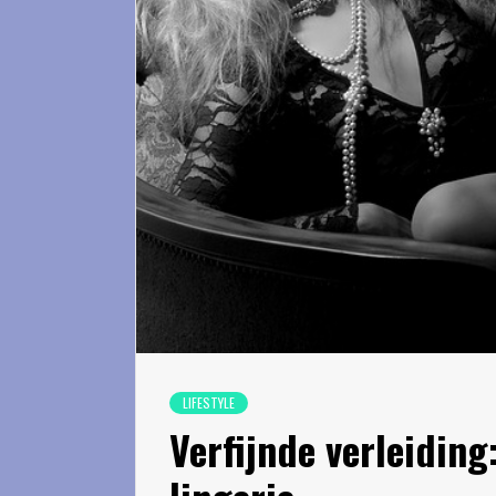
LIFESTYLE
Verfijnde verleiding